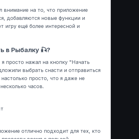
ил внимание на то, что приложение
ся, добавляются новые функции и
ет игру ещё более интересной и
ь в Рыбалку 🎣?
, я просто нажал на кнопку "Начать
едложили выбрать снасти и отправиться
 настолько просто, что я даже не
 несколько часов.
ст
иложение отлично подходит для тех, кто