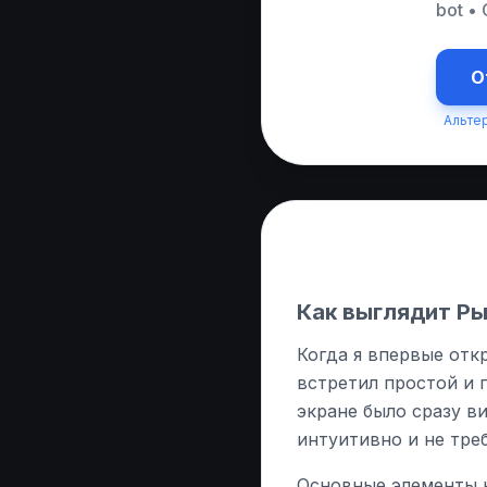
bot
•
О
Альте
О приложении
Как выглядит Ры
Когда я впервые отк
встретил простой и 
экране было сразу в
интуитивно и не тре
Основные элементы н