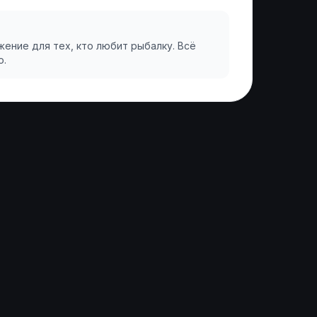
ение для тех, кто любит рыбалку. Всё
о.