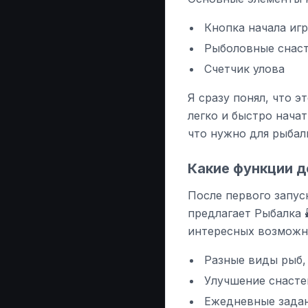
Кнопка начала иг
Рыболовные снас
Счетчик улова
Я сразу понял, что э
легко и быстро начат
что нужно для рыбал
Какие функции 
После первого запус
предлагает Рыбалка 
интересных возможн
Разные виды рыб,
Улучшение снасте
Ежедневные задан