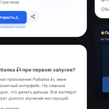
Стратегии
В
ткрыть
рнативная ссылка
П
Акти
балка 🎣 при первом запуске?
рыл приложение Рыбалка 🎣, меня
понятный интерфейс. На главном
идно, что делать дальше. Всё выглядит
бует долгого изучения инструкций.
а экране: