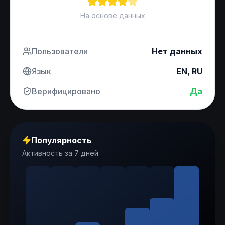
На основе данных
Пользователи
Нет данных
Язык
EN, RU
Верифицировано
Да
Популярность
Активность за 7 дней