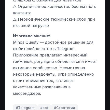
слишком сложными для новичков
⚠️ Ограниченное количество бесплатного
контента
⚠️ Периодические технические сбои при
высокой нагрузке
Итоговое мнение:
Minos Questy — достойное решение для
любителей квестов в Telegram.
Приложение предлагает интересный
геймплей, регулярно обновляется и имеет
активное сообщество. Несмотря на
некоторые недочёты, игра определённо
стоит внимания тех, кто ищет
качественные развлечения в
мессенджере.
#Telegram
#
bot
#
Стратегии