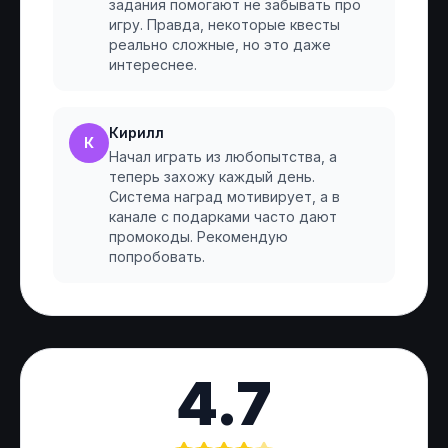
задания помогают не забывать про
игру. Правда, некоторые квесты
реально сложные, но это даже
интереснее.
Кирилл
К
Начал играть из любопытства, а
теперь захожу каждый день.
Система наград мотивирует, а в
канале с подарками часто дают
промокоды. Рекомендую
попробовать.
4.7