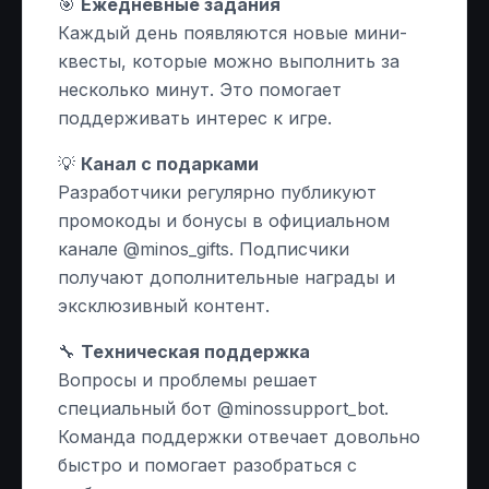
🎯
Ежедневные задания
Каждый день появляются новые мини-
квесты, которые можно выполнить за
несколько минут. Это помогает
поддерживать интерес к игре.
💡
Канал с подарками
Разработчики регулярно публикуют
промокоды и бонусы в официальном
канале @minos_gifts. Подписчики
получают дополнительные награды и
эксклюзивный контент.
🔧
Техническая поддержка
Вопросы и проблемы решает
специальный бот @minossupport_bot.
Команда поддержки отвечает довольно
быстро и помогает разобраться с